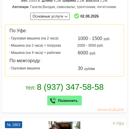
Вес
2000 кг.
Длина
4,2м.
Ширина
2,1м.
Высота
2,2м.
Автопарк:
Газели,Валдаи, самосвалы, трехтоники, пятитоники.
Основные услуги
02.08.2026
По Уфе
:
1000 - 1500
- Грузовая машина (на 2 часа)
руб.
- Машина (на 2 часа) + погрузка
2000 - 3000 руб.
6000
- Машина (на 4 часа) + рабочие
руб.
По межгороду
:
30
- Грузовая машина
руб/км
Поднят 02.08.2026
Уфа
№ 1863