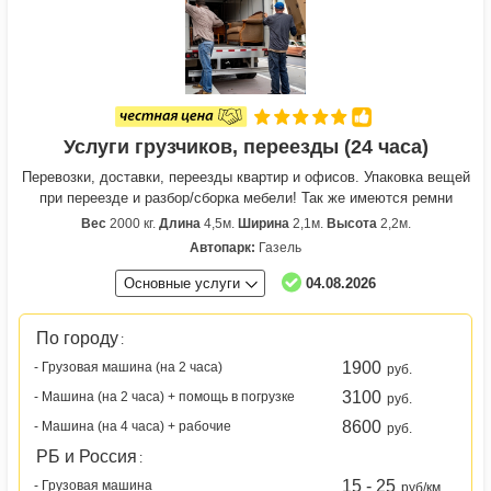
Услуги грузчиков, переезды (24 часа)
Перевозки, доставки, переезды квартир и офисов. Упаковка вещей
при переезде и разбор/сборка мебели! Так же имеются ремни
Вес
2000 кг.
Длина
4,5м.
Ширина
2,1м.
Высота
2,2м.
Автопарк:
Газель
Основные услуги
04.08.2026
По городу
:
1900
- Грузовая машина (на 2 часа)
руб.
3100
- Машина (на 2 часа) + помощь в погрузке
руб.
8600
- Машина (на 4 часа) + рабочие
руб.
РБ и Россия
:
15 - 25
- Грузовая машина
руб/км