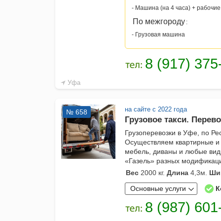
- Машина (на 4 часа) + рабочие
По межгороду
:
- Грузовая машина
Уфа
на сайте с 2022 года
№ 658
Грузовое такси. Перевоз
Грузоперевозки в Уфе, по Ре
Осуществляем квартирные и
мебель, диваны и любые вид
«Газель» разных модификаци
Вес
2000 кг.
Длина
4,3м.
Ши
Основные услуги
К