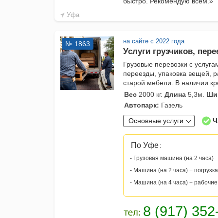
быстро. Рекомендую всем.»
Уфа
на сайте с 2022 года
№ 1863
Услуги грузчиков, пере
Грузовые перевозки с услуга
переезды, упаковка вещей, 
старой мебели. В наличии к
Вес
2000 кг.
Длина
5,3м.
Ши
Автопарк:
Газель
Основные услуги
Ч
По Уфе
:
- Грузовая машина (на 2 часа)
- Машина (на 2 часа) + погрузка
- Машина (на 4 часа) + рабочие