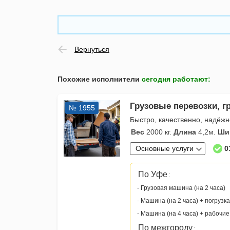
Вернуться
Похожие исполнители
сегодня работают
:
Грузовые перевозки, гр
№ 1955
Быстро, качественно, надёжн
Вес
2000 кг.
Длина
4,2м.
Ши
Основные услуги
0
По Уфе
:
- Грузовая машина (на 2 часа)
- Машина (на 2 часа) + погрузка
- Машина (на 4 часа) + рабочие
По межгороду
: