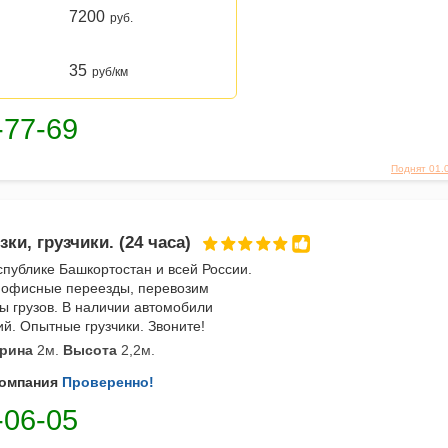
7200
руб.
35
руб/км
Поднят 01.
ки, грузчики. (24 часа)
спублике Башкортостан и всей России.
 офисные переезды, перевозим
ы грузов. В наличии автомобили
й. Опытные грузчики. Звоните!
рина
2м.
Высота
2,2м.
омпания
Проверенно!