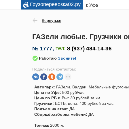
Грузоперевозка02.ру
г. Уфа
Вернуться
ГАЗели любые. Грузчики оп
№
1777
,
Работаю
Звоните!
Поделиться контактом:
Автопарк:
ГАЗели. Валдаи. Мебельные фургоны
Цена по Уфе:
500 руб/час
Цена по РБ и РФ:
30 рублей за км
Грузчики:
ЕСТЬ, цена: 400 рублей за час
Подъем на этаж:
ДА
Сборка/разборка мебели:
ДА
Тоннаж
2000 кг.