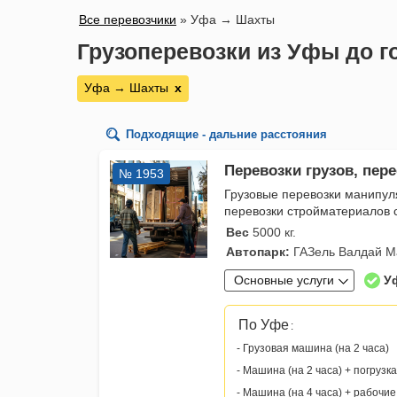
Все перевозчики
»
Уфа → Шахты
Грузоперевозки из Уфы до 
Уфа → Шахты
х
Подходящие - дальние расстояния
Перевозки грузов, пере
№ 1953
Грузовые перевозки манипул
перевозки стройматериалов 
Вес
5000 кг.
Автопарк:
ГАЗель Валдай М
Основные услуги
У
По Уфе
:
- Грузовая машина (на 2 часа)
- Машина (на 2 часа) + погрузка
- Машина (на 4 часа) + рабочие