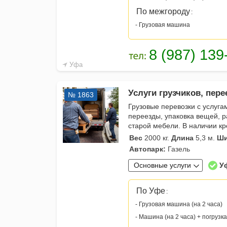
По межгороду
:
- Грузовая машина
Уфа
Услуги грузчиков, пере
№ 1863
Грузовые перевозки с услуга
переезды, упаковка вещей, 
старой мебели. В наличии к
Вес
2000 кг.
Длина
5,3 м.
Ши
Автопарк:
Газель
Основные услуги
У
По Уфе
:
- Грузовая машина (на 2 часа)
- Машина (на 2 часа) + погрузка