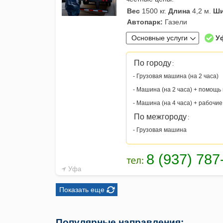
Вес
1500 кг.
Длина
4,2 м.
Ши
Автопарк:
Газели
Основные услуги
У
По городу
:
- Грузовая машина (на 2 часа)
- Машина (на 2 часа) + помощь 
- Машина (на 4 часа) + рабочие
По межгороду
:
- Грузовая машина
Уфа
Показать еще
Популярные направления: