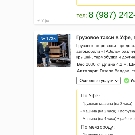
Уфа
Грузовое такси в Уфе, 
№ 1735
Грузовые перевозки: предост
автомобили «ГАЗель» различ
крышей, термобудки и другие
Вес
2000 кг.
Длина
4,2 м.
Ши
Автопарк:
Газели,Валдаи, с
Основные услуги
У
По Уфе
:
- Грузовая машина (на 2 часа)
- Машина (на 2 часа) + погрузка
- Машина (на 4 часа) + рабочие
По межгороду
: