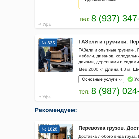
- Грузовая машина
Уфа
ГАЗели и грузчики. Пер
№ 835
ГАЗели и опытные грузчики. 
мебели, диванов, холодильни
дачами, деревнями и садами.
Вес
2000 кг.
Длина
4,3 м.
Ши
Основные услуги
У
Уфа
Рекомендуем:
Перевозка грузов. Дост
№ 1828
Доставка любого вида груза. 