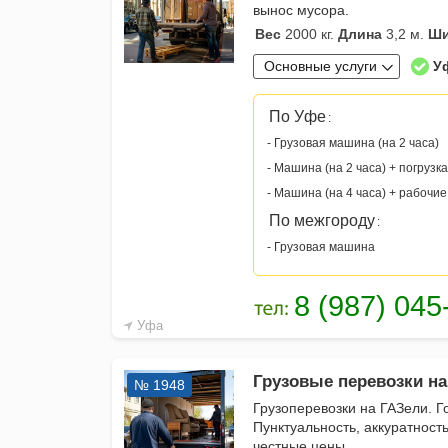
вынос мусора.
Вес
2000 кг.
Длина
3,2 м.
Ши
Основные услуги
У
По Уфе
:
- Грузовая машина (на 2 часа)
- Машина (на 2 часа) + погрузка
- Машина (на 4 часа) + рабочие
По межгороду
:
- Грузовая машина
Уфа
Грузовые перевозки на
№ 1948
Грузоперевозки на ГАЗели. Го
Пунктуальность, аккуратность
честные цены.