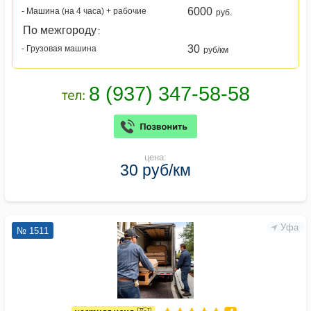
6000
- Машина (на 4 часа) + рабочие
руб.
По межгороду
:
30
- Грузовая машина
руб/км
цена:
30 руб/км
Уфа
№ 1511