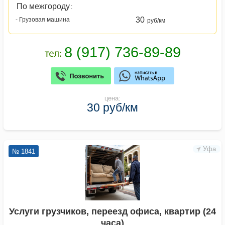
По межгороду
:
30
- Грузовая машина
руб/км
цена:
30 руб/км
Уфа
№ 1841
Услуги грузчиков, переезд офиса, квартир (24
часа)