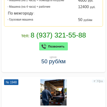
4600
- Машина (на 2 часа) + помощь в погрузке
руб.
12400
- Машина (на 4 часа) + рабочие
руб.
По межгороду
:
50
- Грузовая машина
руб/км
цена:
50 руб/км
Уфа
№ 1948